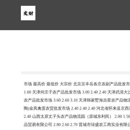
市场 最高价 最低价 大宗价 北京京丰岳各庄农副产品批发市场 4.00 2.40 3.00 北京顺鑫石门国际农产品批发市场集团有限公司北京分公司 2.40 1.80 2.10 北京朝阳区大洋路综合市场 1.80 1.60 1.60 天津何庄子农产品批发市场 3.00 2.40 2.40 天津武清大沙河批发市场 2.40 1.00 1.70 天津市金钟河蔬菜贸易中心 3.40 2.00 3.00 天津市红旗农贸综合批发市场有限公司 3.60 2.60 3.00 天津碧城农产品批发市场 3.60 2.60 3.10 天津韩家墅海吉星农产品物流有限公司 3.20 2.40 2.80 石家庄国际农产品批发交易中心 2.80 2.20 2.50 河北秦皇岛昌黎农副产品批发市场 2.60 2.00 2.40 邯郸市(馆陶)金凤禽蛋农贸批发市场 2.40 2.40 2.40 河北省怀来县京西果菜批发市场有限责任公司 -- 1.60 1.60 河北张家口市京北农产品综合市场 1.60 1.20 1.40 山西省太原市河西农产品有限公司 2.40 2.40 2.40 山西太原丈子头农产品物流园（原城东利民） 2.00 1.50 1.70 阳泉农产品批发市场有限公司 -- -- 1.80 山西省长治市紫坊农产品综合交易市场有限公司 3.00 2.60 2.80 山西省晋城市绿欣农产品贸易有限公司 2.80 2.60 2.70 晋城市绿盛农工商实业有限公司农副产品批发市场 1.40 1.40 1.40 山西新绛县蔬菜批发市场 1.80 1.00 1.40 运城蔬菜批发市场有限公司 4.00 3.20 3.40 山西省临汾市尧都区奶牛场尧丰农副产品批发市场 -