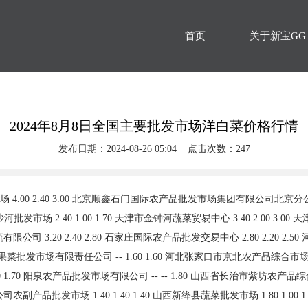
首页
关于新宝GG
2024年8月8日全国主要批发市场洋白菜价格行情
发布日期：2024-08-26 05:04 点击次数：247
- -- 2.40 山西汾阳市晋阳农副产品批发市场 -- -- 1.80 内蒙古呼和浩特市东瓦窑农副产品批发市场有限责任公司 3.40 2.60 3.00 内蒙包头市友谊蔬菜批发市场 2.00 2.00 2.00 内蒙赤峰西城市场 2.40 2.00 2.20 辽宁鞍山宁远农产品批发市场 3.00 3.00 3.00 辽宁朝阳市果菜批发市场 2.80 2.00 2.40 长春海吉星农产品物流有限公司 4.00 3.00 3.40 白山市星泰批发市场有限公司 -- -- 2.40 哈尔滨哈达农副产品有限公司 2.20 2.00 2.10 上海农产品中心批发市场经营管理有限公司 5.40 4.20 4.80 江苏宜兴市瑞德蔬菜果品批发市场有限公司 4.00 3.00 3.50 江苏无锡朝阳农产品大市场 -- -- 3.00 徐州农副产品中心批发市场 2.00 1.60 1.80 江苏凌家塘市场发展有限公司 2.00 1.40 1.80 江苏苏浙皖边界市场发展有限公司 -- -- 8.00 江苏苏州南环桥农副产品批发市场 3.20 1.30 2.25 浙江良渚蔬菜市场开发有限公司 -- -- 2.80 浙江嘉兴蔬菜批发交易市场 4.73 3.67 4.20 安徽省淮北市中瑞农产品批发市场 -- -- 3.60 天长市永福农副产品批发市场 3.60 3.00 3.30 北海果业砀山惠丰市场有限公司 -- -- 2.00 亳州农产品有限责任公司 -- -- 2.00 福建省福州市海峡蔬菜批发市场 3.76 0.40 2.30 福建省福鼎市商贸业服务中心 2.60 1.20 1.60 江西乐平蔬菜农产品批发大市场 2.40 1.60 2.00 江西九江琵琶湖农产品物流有限公司 2.60 1.60 2.00 江西永丰县蔬菜批发市场 -- -- 2.70 山东章丘刁镇蔬菜批发市场 3.40 2.00 3.00 青岛抚顺路蔬菜副食品批发市场股份有限公司 6.00 4.00 5.60 青岛东庄头蔬菜批发市场有限公司 3.40 2.00 2.80 青岛市城阳蔬菜水产品批发市场有限