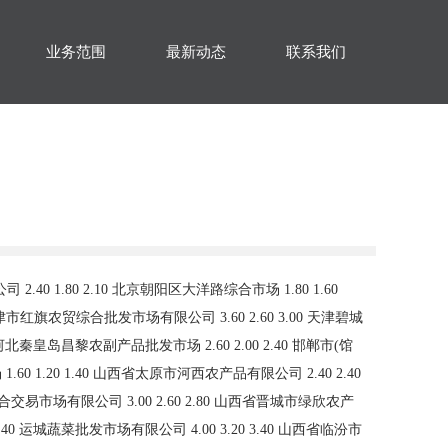
业务范围
最新动态
联系我们
公司 5.60 3.20 5.40 山东青岛黄河路农产品批发市场 4.00 4.00 4.00 滕州市农副产品物流中心有限公司 1.40 0.20 0.60 中国寿光地利农产品物流园有限公司 3.20 1.12 2.47 山东威海市农副产品批发市场 3.40 2.60 3.40 山东德州黑马农贸水产批发市场 1.60 1.00 1.20 河南万邦国际农产品物流股份有限公司 2.00 1.40 1.70 洛阳宏进农副产品批发市场有限公司 2.60 2.20 2.40 河南内黄果蔬城有限公司 -- -- 2.00 河南濮阳宏进农副产品批发市场有限公司（原河南濮阳蔬菜瓜果批发市场） -- -- 3.00 三门峡金河农产品批发交易中心 2.20 1.40 1.80 河南商丘市农产品中心批发市场 2.90 2.10 2.40 河南金牛大别山农产品现代物流中心 5.00 0.50 2.20 武汉白沙洲农副产品大市场有限公司 1.50 1.30 1.40 湖北襄樊市蔬菜批发市场 -- -- 2.00 湖北鄂州市蟠龙农产品批发市场 2.90 2.50 2.50 湖北省孝感市南大农产品批发市场 4.20 3.80 4.00 湖北省洪湖农贸市场 2.60 1.60 2.00 湖北黄商集团股份有限公司 6.00 5.20 5.60 湖北浠水农产品批发市场 4.00 3.00 3.50 潜江市四季友农产品市场有限公司 3.00 2.00 2.00 长沙马王堆农产品股份有限公司 3.00 1.80 2.40 广州江南果菜批发市场经营管理有限公司 3.50