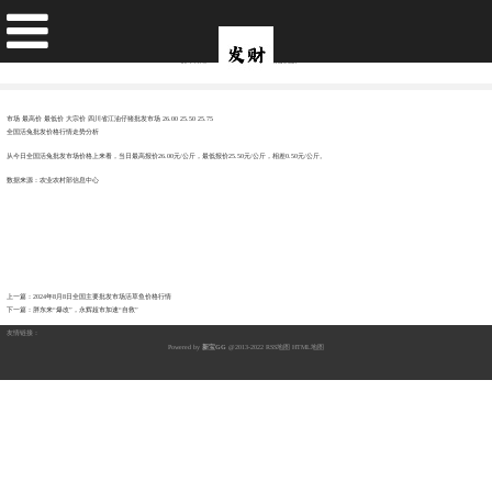
2024年8月8日全国主要批发市场活兔价格行情
发布日期：2024-08-22 11:45 点击次数：244
市场 最高价 最低价 大宗价 四川省江油仔猪批发市场 26.00 25.50 25.75
全国活兔批发价格行情走势分析
从今日全国活兔批发市场价格上来看，当日最高报价26.00元/公斤，最低报价25.50元/公斤，相差0.50元/公斤。
数据来源：农业农村部信息中心
上一篇：
2024年8月8日全国主要批发市场活草鱼价格行情
下一篇：
胖东来“爆改”，永辉超市加速“自救”
友情链接：
Powered by
新宝GG
@2013-2022
RSS地图
HTML地图